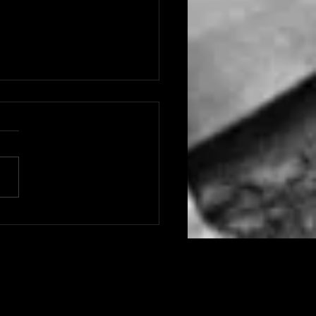
ir un bon cigare : une
rience agréable