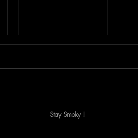
Le tout nouveau cigare de
Chois
Plasencia, le Cosecha 151
expé
Stay Smoky !