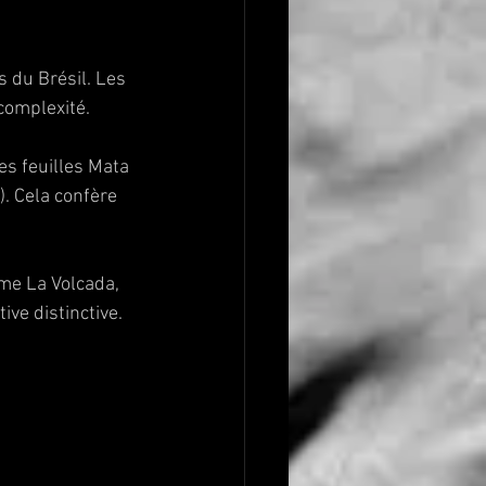
 du Brésil. Les 
complexité.
es feuilles Mata 
. Cela confère 
me La Volcada, 
ve distinctive.