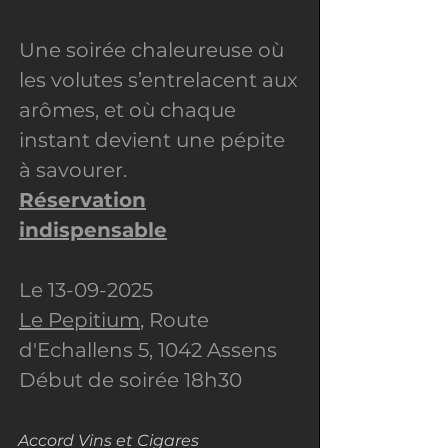
Une soirée chaleureuse où
les volutes s’entrelacent aux
arômes, et où chaque
instant devient une pépite
à savourer.
Réservation
indispensable
Le
13-09-2025
Le Pepitium
, Route
d'Echallens 5, 1042 Assens
Début de soirée 18h30
Accord Vins et Cigares