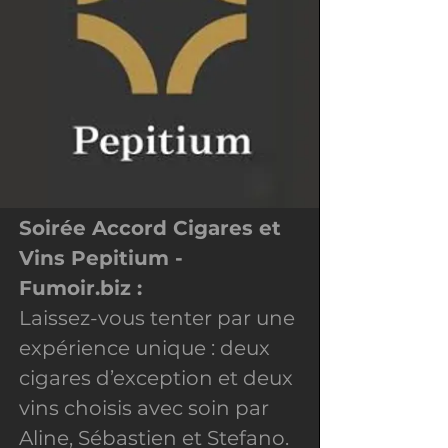
Soirée Accord Cigares et
Vins Pepitium -
Fumoir.biz :
Laissez-vous tenter par une
expérience unique : deux
cigares d’exception et deux
vins choisis avec soin par
Aline, Sébastien et Stefano.